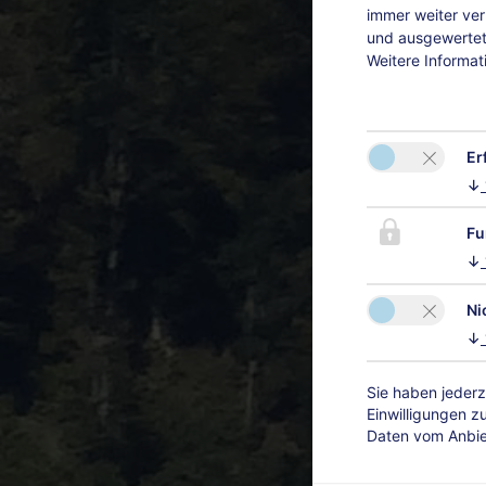
immer weiter ve
und ausgewertet.
Weitere Informat
Er
↓
Fu
↓
Ni
↓
Sie haben jederz
Einwilligungen z
Daten vom Anbiet