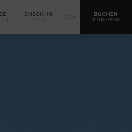
GE
CHECK-IN
BUCHEN
DE
LICH
ONLINE
ZUM BESTPREIS