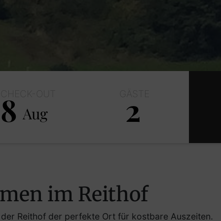
CHECK-OUT
GÄSTE
8
2
Aug
Erwachsene
Kinder
mmen im Reithof
er Reithof der perfekte Ort für kostbare Auszeiten.