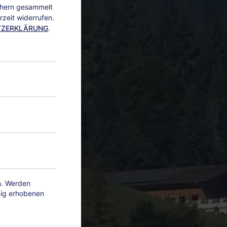
chern gesammelt
zeit widerrufen.
TZERKLÄRUNG
.
en. Werden
ßig erhobenen